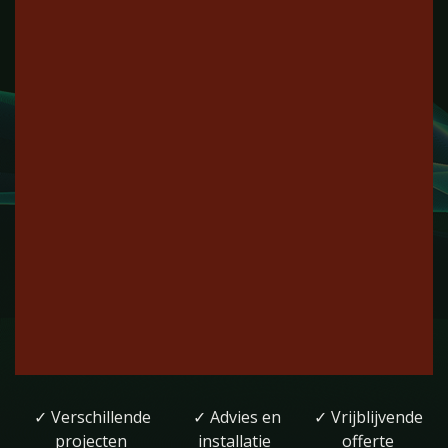
✓ Verschillende
✓ Advies en
✓ Vrijblijvende
projecten
installatie
offerte